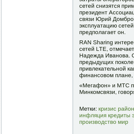
сетей снизятся при
президент Ассоциа
связи Юрий Домбро
эксплуатацию сетей
предполагает он.
RAN Sharing интере
сетей LTE, отмечае
Надежда Иванова. 
предыдущих поколе
привлекательной как
финансовом плане, 
«Мегафон» и МТС по
Минкомсвязи, говор
Метки:
кризис
райо
инфляция
кредиты
производство
мир