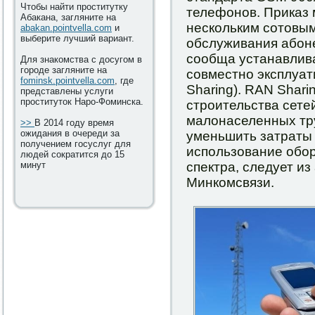
Чтобы найти проститутку
телефонов. Приказ
Абакана, загляните на
нескольким сотовым
abakan.pointvella.com
и
выберите лучший вариант.
обслуживания абоне
сообща устанавлива
Для знакомства с досугом в
городе загляните на
совместно эксплуат
fominsk.pointvella.com
, где
Sharing). RAN Shari
представлены услуги
проституток Наро-Фоминска.
строительства сете
малонаселенных тр
>>
В 2014 году время
ожидания в очереди за
уменьшить затраты 
получением госуслуг для
использование обор
людей сократится до 15
минут
спектра, следует из
Минкомсвязи.