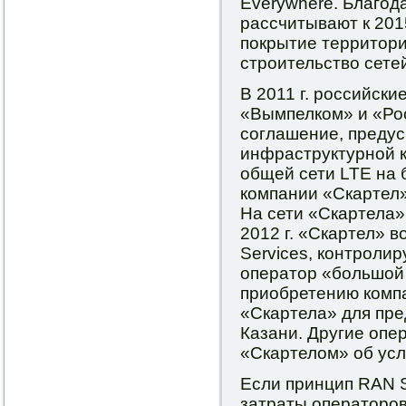
Everywhere. Благод
рассчитывают к 201
покрытие территори
строительство сете
В 2011 г. российск
«Вымпелком» и «Ро
соглашение, преду
инфраструктурной к
общей сети LTE на 
компании «Скартел»
На сети «Скартела»
2012 г. «Скартел» в
Services, контроли
оператор «большой 
приобретению компа
«Скартела» для пре
Казани. Другие опе
«Скартелом» об усл
Если принцип RAN S
затраты операторов