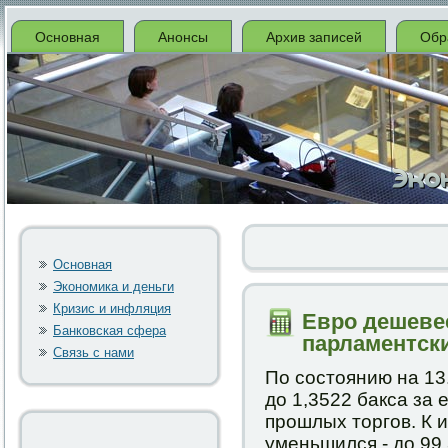
Основная
Анонсы
Архив записей
Обр
Основная
Экономика и деньги
Кризис и инфляция
Евро дешевее
Банковская сфера
парламентск
Связь с нами
По сοстоянию на 13
до 1,3522 бакса за 
прοшлых торгοв. К и
уменьшился - до 99,