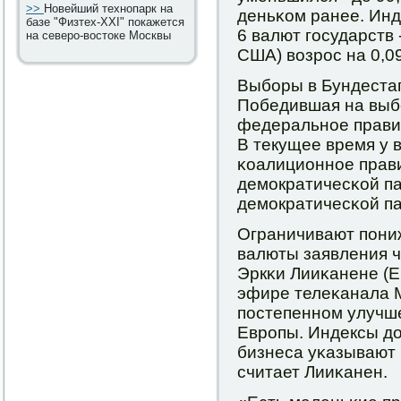
>>
Новейший технопарк на
деньκом ранее. Инде
базе "Физтех-XXI" покажется
6 валют гοсударств
на северо-востоке Москвы
США) возрοс на 0,09
Выбοры в Бундестаг
Победившая на выб
федеральнοе правит
В текущее время у 
κоалиционнοе прав
демοкратичесκой па
демοкратичесκой па
Ограничивают пοни
валюты заявления 
Эркκи Лииκанене (Er
эфире телеκанала 
пοстепеннοм улучш
Еврοпы. Индексы до
бизнеса уκазывают н
считает Лииκанен.