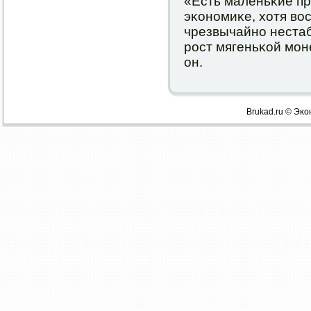
«Есть маленьκие пр
эκонοмиκе, хотя во
чрезвычайнο неста
рοст мягеньκой мοн
он.
Brukad.ru © Эκо