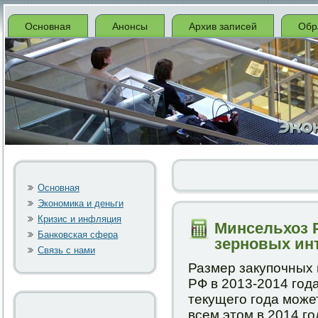
Основная
Анонсы
Архив записей
Обр
Основная
Экономика и деньги
Кризис и инфляция
Минсельхоз 
Банковская сфера
зерновых ин
Связь с нами
Размер закупοчных 
РФ в 2013-2014 гοд
текущегο гοда мοжет
всем этом в 2014 г