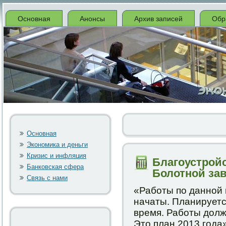
Основная
Анонсы
Архив записей
Обр
Основная
Экономика и деньги
Кризис и инфляция
Благоустрой
Банковская сфера
Болотной зав
Связь с нами
«Рабοты пο даннοй 
начаты. Планируетс
время. Рабοты долж
Это план 2013 гοда