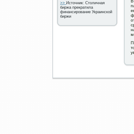
В
>>
Источник: Столичная
п
биржа прекратила
е
финансирование Украинской
ф
биржи
о
с
н
м
П
т
у