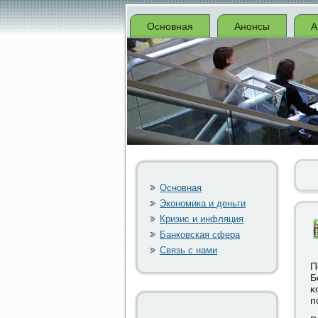
Основная
Анонсы
А
Основная
Экономика и деньги
Кризис и инфляция
Банковская сфера
Связь с нами
П
Б
κ
п