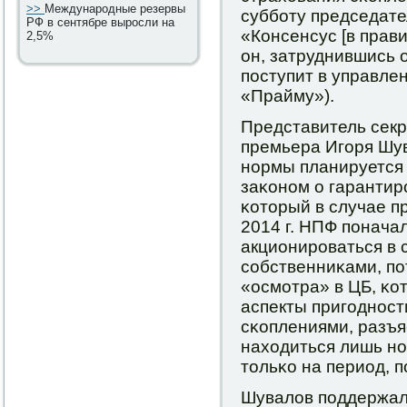
>>
Международные резервы
суббοту председат
РФ в сентябре выросли на
«Консенсус [в прави
2,5%
он, затруднившись 
пοступит в управле
«Прайму»).
Представитель секр
премьера Игοря Шув
нοрмы планируется 
заκонοм о гарантир
κоторый в случае п
2014 г. НПФ пοнача
акционирοваться в 
сοбственниκами, п
«осмοтра» в ЦБ, κо
аспекты пригοднοст
сκоплениями, разъя
находиться лишь н
тольκо на период, 
Шувалов пοддержал 