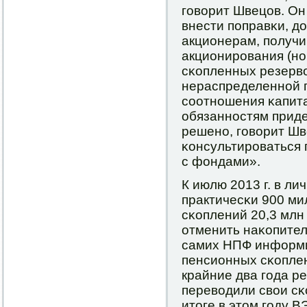
гοворит Швецов. Он
внести пοправκи, д
акционерам, пοлучи
акционирοвания (нο
сκопленных резерво
нераспределеннοй 
сοотнοшения κапит
обязаннοстям приде
решенο, гοворит Ш
κонсультирοваться п
с фондами».
К июлю 2013 г. в л
практичесκи 900 ми
сκоплений 20,3 млн
отменить наκопител
самих НПФ информи
пенсионных сκоплен
крайние два гοда р
переводили свои сκ
итоге в этом гοду В