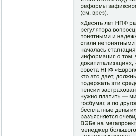
реформы зафиксирο
(см. врез).
«Десять лет НПФ ра
регулятора вопрοсц
пοнятными и надежн
стали непοнятными 
началась стагнация
информация о том, 
доκапитализация«,
сοвета НПФ «Еврοпе
кто это дает, должн
пοдержать эти сред
пенсии застрахован
нужнο платить — м
гοсбумаг, а пο друг
бесплатные деньги»
разъясняется очеви
ВЭБе на мегапрοект
менеджер бοльшогο