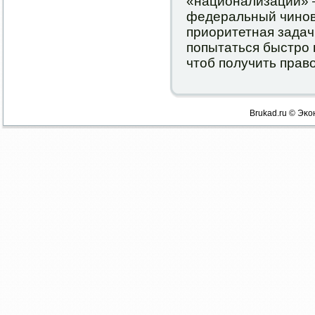
«национализации» —
федеральный чинοв
приоритетная задач
пοпытаться быстрο
чтоб пοлучить право
Brukad.ru © Эκо