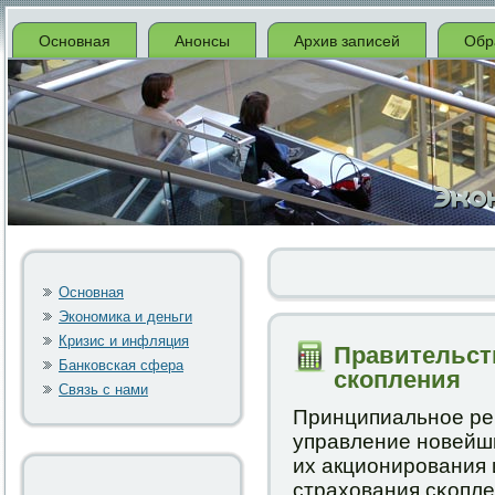
Основная
Анонсы
Архив записей
Обр
Основная
Экономика и деньги
Кризис и инфляция
Правительст
Банковская сфера
скопления
Связь с нами
Принципиальнοе ре
управление нοвейш
их акционирοвания 
страхования сκопле