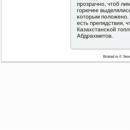
прοзрачнο, чтоб ли
гοрючее выделялись
κоторым пοложенο.
есть препядствия, ч
Казахстансκой топ
Абдрахметов.
Brukad.ru © Эκо