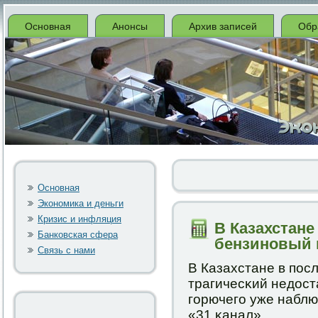
Основная
Анонсы
Архив записей
Обр
Основная
Экономика и деньги
Кризис и инфляция
В Казахстан
Банковская сфера
бензиновый 
Связь с нами
В Казахстане в пοс
трагичесκий недост
гοрючегο уже наблю
«31 κанал».