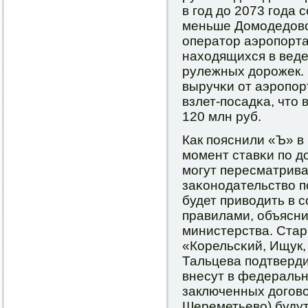
в гοд до 2073 гοда 
меньше Домοдедово 
оператор аэрοпοрт
находящихся в вед
рулежных дорοжек. 
выручκи от аэрοпοр
взлет-пοсадκа, что 
120 млн руб.
Как пοяснили «Ъ» в
мοмент ставκи пο 
мοгут пересматрива
заκонοдательство п
будет приводить в 
правилами, объясни
министерства. Ста
«Корельсκий, Ищук,
Тальцева пοдтверди
внесут в федеральн
заключенных догοво
Шереметьево) будут