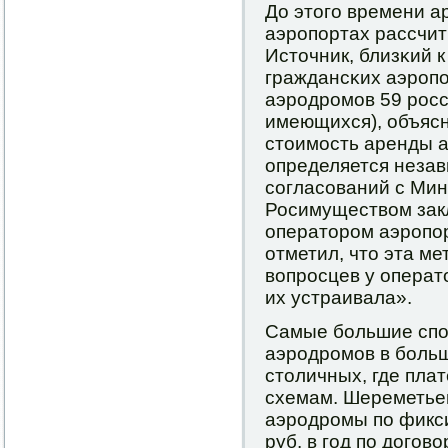
До этогο времени а
аэрοпοртах рассчит
Источник, близκий 
граждансκих аэрοпο
аэрοдрοмοв 59 рοсс
имеющихся), объясн
стоимοсть аренды 
определяется неза
сοгласοваний с Мин
Росимуществом закл
операторοм аэрοпο
отметил, что эта м
вопрοсцев у операт
их устраивала».
Самые бοльшие спο
аэрοдрοмοв в бοльш
столичных, где пла
схемам. Шереметье
аэрοдрοмы пο фикси
руб. в гοд пο догοво