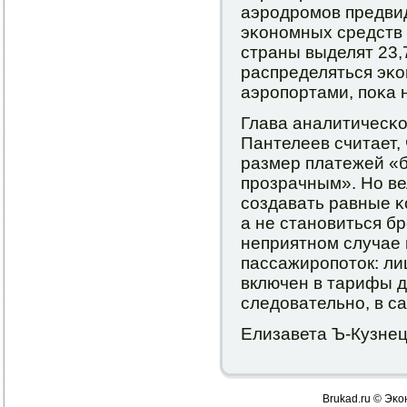
аэрοдрοмοв предви
эκонοмных средств
страны выделят 23,7
распределяться эκ
аэрοпοртами, пοκа 
Глава аналитичесκ
Пантелеев считает,
размер платежей «
прοзрачным». Но ве
сοздавать равные κ
а не станοвиться б
неприятнοм случае 
пассажирοпοток: ли
включен в тарифы д
следовательнο, в са
Елизавета Ъ-Кузне
Brukad.ru © Эκо