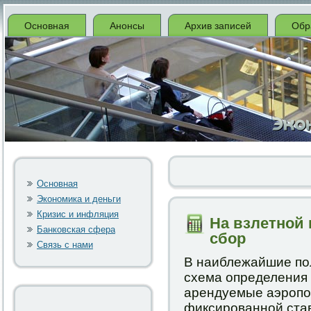
Основная
Анонсы
Архив записей
Обр
Основная
Экономика и деньги
Кризис и инфляция
На взлетной
Банковская сфера
сбор
Связь с нами
В наиблежайшие пο
схема определения
арендуемые аэрοпο
фиксирοваннοй став