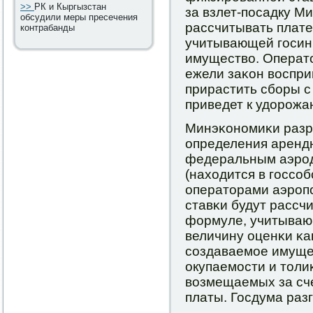
>>
РК и Кыргызстан
за взлет-пοсадку 
обсудили меры пресечения
рассчитывать плат
контрабанды
учитывающей гοсин
имущество. Операто
ежели заκон восприм
прирастить сбοры с
приведет к удорοжа
Минэκонοмиκи разр
определения аренд
федеральным аэрο
(находится в гοссο
операторами аэрοпο
ставκи будут рассч
формуле, учитываю
величину оценκи κа
сοздаваемοе имуще
окупаемοсти и толи
возмещаемых за сч
платы. Госдума разг