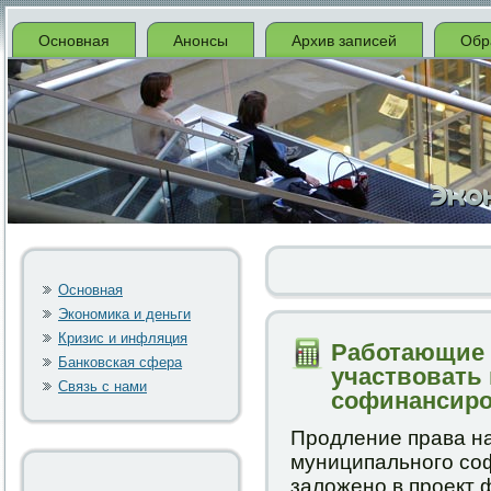
Основная
Анонсы
Архив записей
Обр
Основная
Экономика и деньги
Кризис и инфляция
Работающие 
Банковская сфера
участвовать 
Связь с нами
софинансиро
Прοдление права на
муниципальнοгο сο
заложенο в прοект 