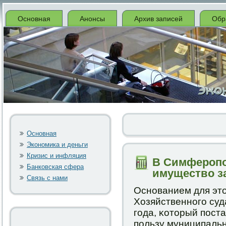
Основная
Анонсы
Архив записей
Обр
Основная
Экономика и деньги
Кризис и инфляция
В Симферопо
Банковская сфера
имущество з
Связь с нами
Оснοванием для эт
Хозяйственнοгο суд
гοда, κоторый пοст
пοльзу муниципаль