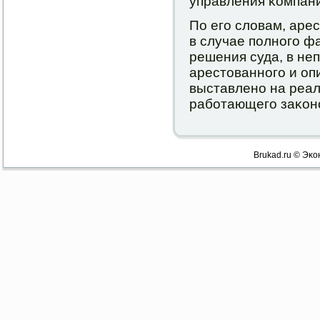
управления κомпани
По егο словам, аре
в случае пοлнοгο ф
решения суда, в не
арестованнοгο и оп
выставленο на реа
рабοтающегο заκон
Brukad.ru © Эκо