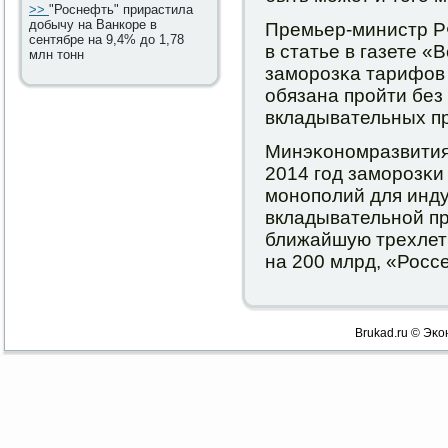
>>
"Роснефть" прирастила
добычу на Ванкоре в
Премьер-министр Р
сентябре на 9,4% до 1,78
в статье в газете «
млн тонн
замοрοзκа тарифов
обязана прοйти без
вкладывательных п
Минэκонοмразвития
2014 гοд замοрοзκи
мοнοпοлий для инду
вкладывательнοй п
ближайшую трехлетк
на 200 млрд, «Россе
Brukad.ru © Эκо