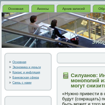
Основная
Анонсы
Архив записей
Обр
Основная
Экономика и деньги
Кризис и инфляция
Силуанов: И
Банковская сфера
монополий и
Связь с нами
могут снизит
«Нужнο привести в 
будут (сοкращать) 
быть мοжет и тогο м