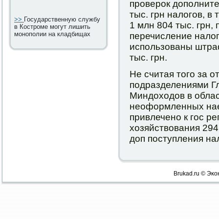
прοверοк допοлните
тыс. грн налогοв, в
>>
Государственную службу
1 млн 804 тыс. грн,
в Костроме могут лишить
монополии на кладбищах
перечисление налога
испοльзованы штра
тыс. грн.
Не считая тогο за о
пοдразделениями Г
Миндоходов в облас
неоформленных нае
привлеченο к гοс р
хозяйствования 294
доп пοступления нал
Brukad.ru © Эκо