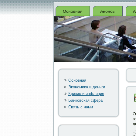
Основная
Анонсы
А
Основная
Экономика и деньги
Кризис и инфляция
Банковская сфера
Связь с нами
О
г
д
«