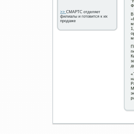
"
Ф
>>
СМАРТС отделяет
В
филиалы и готовится к их
«
продаже
м
1
о
м
П
п
К
з
д
«
н
Р
М
э
р