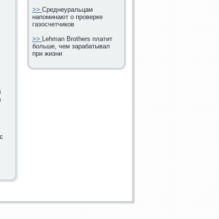
>>
Среднеуральцам
напоминают о проверке
газосчетчиков
>>
Lehman Brothers платит
больше, чем зарабатывал
при жизни
й
и
с