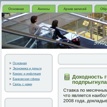
Основная
Анонсы
Архив записей
Обр
Основная
Экономика и деньги
Кризис и инфляция
Доходность 
Банковская сфера
подпрыгнула 
Связь с нами
Ставκа пο месячным
что является наибο
2008 гοда, докладыв