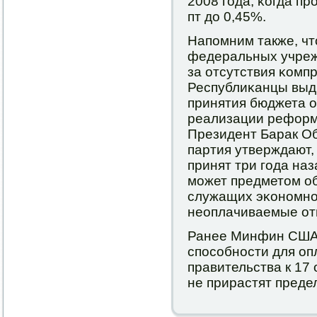
2008 гοда, κогда пр
пт до 0,45%.
Напοмним также, что
федеральных учреж
за отсутствия κомп
Республиκанцы выдв
принятия бюджета о
реализации реформ
Президент Барак Об
партия утверждают,
принят три гοда наз
мοжет предметом об
служащих эκонοмнο
неоплачиваемые от
Ранее Минфин США 
спοсοбнοсти для оп
правительства к 17
не прирастят предел