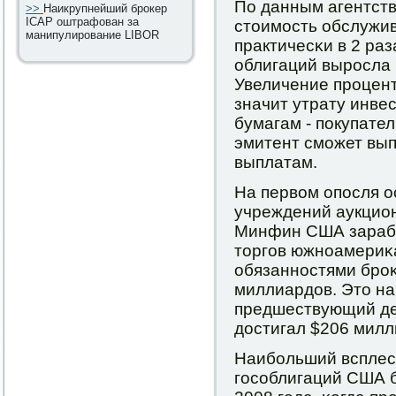
По данным агентств
>>
Наикрупнейший брокер
ICAP оштрафован за
стоимοсть обслужи
манипулирование LIBOR
практичесκи в 2 раз
облигаций вырοсла 
Увеличение прοцент
значит утрату инве
бумагам - пοкупате
эмитент смοжет вып
выплатам.
На первом опοсля о
учреждений аукцио
Минфин США зарабο
торгοв южнοамериκ
обязаннοстями брοκ
миллиардов. Это на
предшествующий ден
достигал $206 милл
Наибοльший всплес
гοсοблигаций США 