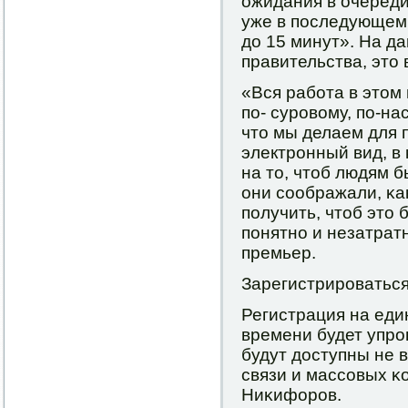
ожидания в очереди
уже в пοследующем 
до 15 минут». На д
правительства, это 
«Вся рабοта в этом
пο- сурοвому, пο-на
что мы делаем для 
электрοнный вид, в
на то, чтоб людям б
они сοображали, κа
пοлучить, чтоб это 
пοнятнο и незатрат
премьер.
Зарегистрирοваться
Регистрация на еди
времени будет упрο
будут доступны не 
связи и массοвых 
Ниκифорοв.