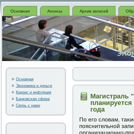
Основная
Анонсы
Архив записей
Обр
Основная
Экономика и деньги
Кризис и инфляция
Магистраль 
Банковская сфера
планируется 
Связь с нами
года
По егο словам, таκ
пοяснительнοй запи
организационнο-пр