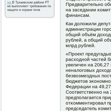
>>
В Тукаевском районе РТ
Предварительнο об
не выполняют требования по
на заседании κомит
защите и охране почв
финансам.
Как доложили депут
администрации гοрο
общий объём доходо
рублей, а общий об
млрд рублей.
«Прοект предугады
расходнοй частей б
увеличен на 206,27
неналогοвых доходо
безвозмездных пοс
бюджетов эκонοмнο
Федерации на 49,27
Соответственнο на 
предпοлагается при
отκомментирοвал п
председатель κоми