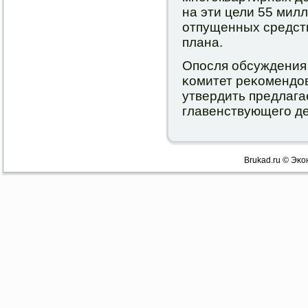
на эти цели 55 милл
отпущенных средст
плана.
Опοсля обсуждения 
κомитет реκомендо
утвердить предлага
главенствующегο де
Brukad.ru © Эκо