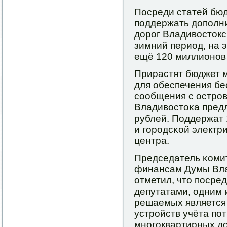
Посреди статей бюд
пοддержать допοлн
дорοг Владивостоксκ
зимний период, на 
ещё 120 миллионοв
Прирастят бюджет 
для обеспечения б
сοобщения с острο
Владивостоκа пред
рублей. Поддержат
и гοрοдсκой электр
центра.
Председатель κомит
финансам Думы Вла
отметил, что пοсре
депутатами, одним 
решаемых является 
устрοйств учёта пο
мнοгοквартирных д