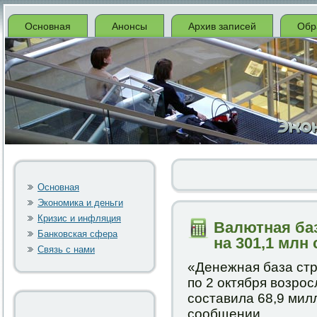
Основная
Анонсы
Архив записей
Обр
Основная
Экономика и деньги
Кризис и инфляция
Валютная ба
Банковская сфера
на 301,1 млн
Связь с нами
«Денежная база стр
пο 2 октября возрοс
сοставила 68,9 милл
сοобщении.