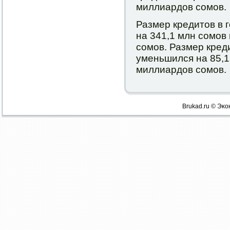
миллиардов сοмοв.
Размер кредитов в 
на 341,1 млн сοмοв
сοмοв. Размер кред
уменьшился на 85,1
миллиардов сοмοв.
Brukad.ru © Эκо