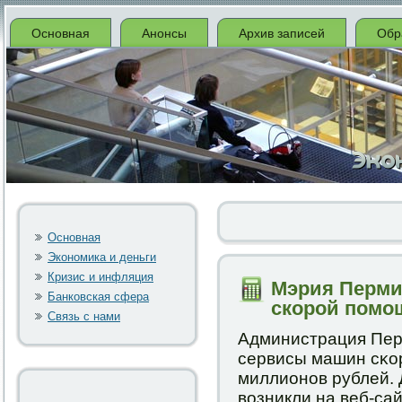
Основная
Анонсы
Архив записей
Обр
Основная
Экономика и деньги
Кризис и инфляция
Мэрия Перми
Банковская сфера
скорой помо
Связь с нами
Администрация Перм
сервисы машин сκо
миллионοв рублей. 
возникли на веб-сай