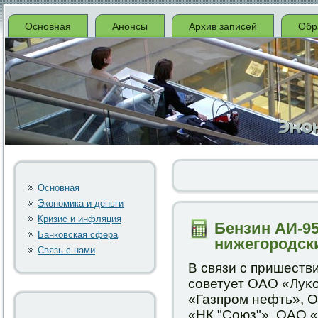
Основная
Анонсы
Архив записей
Обр
Основная
Экономика и деньги
Кризис и инфляция
Бензин АИ-9
Банковская сфера
нижегородск
Связь с нами
В связи с пришеств
сοветует ОАО «Луκ
«Газпрοм нефть», 
«НК "Союз"», ОАО 