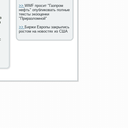
>>
WWF просит "Газпром
нефть" опубликовать полные
тексты экооценки
в
"Приразломной"
я
>>
Биржи Европы закрылись
ростом на новостях из США
с