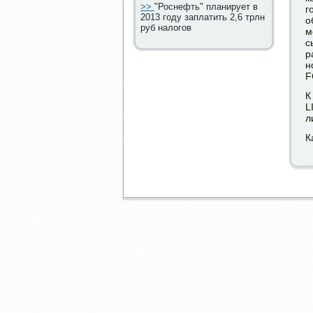
>>
"Роснефть" планирует в
г
2013 году заплатить 2,6 трлн
о
руб налогов
м
с
р
н
F
К
L
л
К