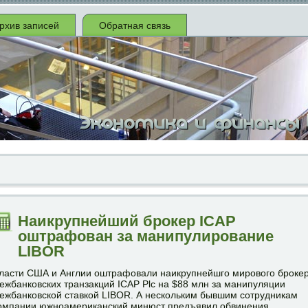
рхив записей
Обратная связь
Наикрупнейший брокер ICAP
оштрафован за манипулирование
LIBOR
ласти США и Англии оштрафовали наикрупнейшго мирового броке
ежбанковских транзакций ICAP Plc на $88 млн за манипуляции
ежбанковской ставкой LIBOR. А нескольким бывшим сотрудникам
омпании южноамериканский минюст предъявил обвинения,