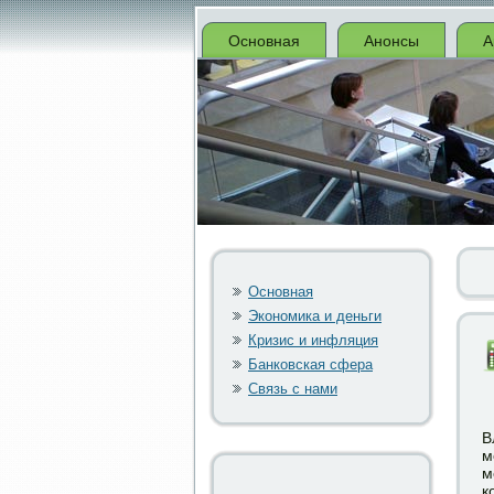
Основная
Анонсы
А
Основная
Экономика и деньги
Кризис и инфляция
Банковская сфера
Связь с нами
В
м
м
к