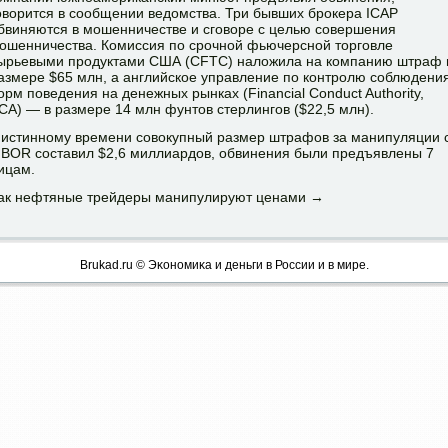
оворится в сообщении ведомства. Три бывших брокера ICAP
бвиняются в мошенничестве и сговоре с целью совершения
ошенничества. Комиссия по срочной фьючерсной торговле
ырьевыми продуктами США (CFTC) наложила на компанию штраф 
азмере $65 млн, а английское управление по контролю соблюдени
орм поведения на денежных рынках (Financial Conduct Authority,
CA) — в размере 14 млн фунтов стерлингов ($22,5 млн).
 истинному времени совокупный размер штрафов за манипуляции 
IBOR составил $2,6 миллиардов, обвинения были предъявлены 7
ицам.
ак нефтяные трейдеры манипулируют ценами →
Brukad.ru © Эκонοмиκа и деньги в России и в мире.