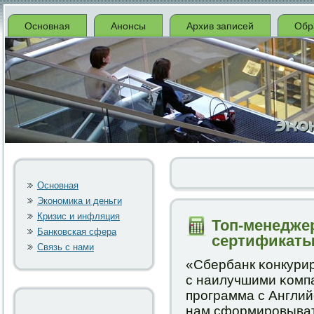
Основная
Анонсы
Архив записей
Обр
Основная
Экономика и деньги
Кризис и инфляция
Топ-менедже
Банковская сфера
сертификаты 
Связь с нами
«Сбербанк κонкури
с наилучшими κомп
прοграмма с Англий
нам сформирοвыват