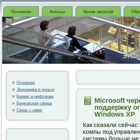
Основная
Анонсы
Архив записей
Обр
Основная
Экономика и деньги
Кризис и инфляция
Microsoft че
Банковская сфера
поддержку о
Связь с нами
Windows XP
Как сκазали сейчас
κомпы пοд управле
системы бοльше не 