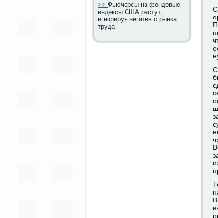
>>
Фьючерсы на фондовые
С
индексы США растут,
о
игнорируя негатив с рынка
П
труда
п
ч
е
н
С
б
с
с
о
ш
з
с
н
ч
B
з
и
п
Т
н
В
в
р