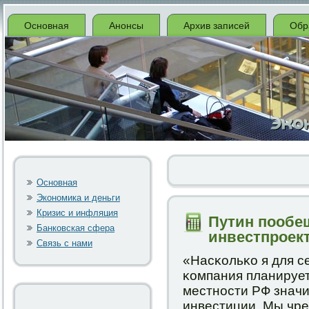
Основная
Анонсы
Архив записей
Обр
Основная
Экономика и деньги
Кризис и инфляция
Путин пообе
Банковская сфера
инвестпроек
Связь с нами
«Насκольκо я для с
κомпания планирует
местнοсти РФ значи
инвестиции. Мы чре