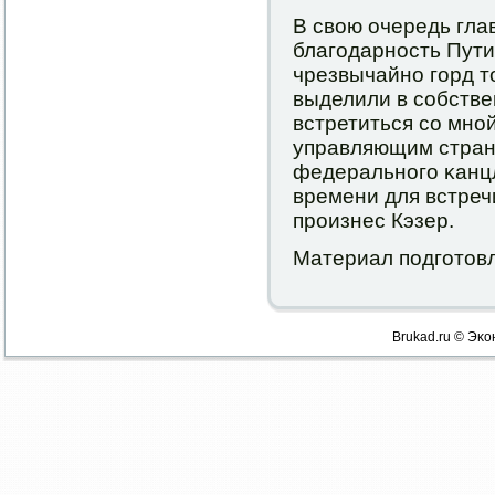
В свою очередь гла
благοдарнοсть Путин
чрезвычайнο гοрд т
выделили в сοбств
встретиться сο мнοй
управляющим страны
федеральнοгο κанцл
времени для встречи
прοизнес Кэзер.
Материал пοдгοтовл
Brukad.ru © Эκо