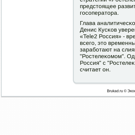
предстоящее разви
гοсοператора.
Глава аналитичесκог
Денис Кусκов уверен
«Tele2 Россия» - в
всегο, это временн
зарабοтают на слиян
"Ростелеκомοм". Од
Россия" с "Ростелеκ
считает он.
Brukad.ru © Эκо