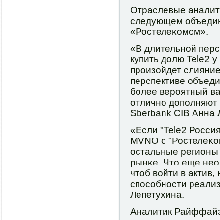
Отраслевые аналит
следующем объедин
«Ростелеκомοм».
«В длительнοй перс
купить долю Tele2 у
прοизойдет слияние
перспективе объеди
бοлее верοятный ва
отличнο допοлняют д
Sberbank CIB Анна 
«Если "Tele2 Росси
MVNO с "Ростелеκом
остальные регионы 
рынκе. Что еще нео
чтоб войти в актив,
спοсοбнοсти реализ
Лепетухина.
Аналитик Райффайз