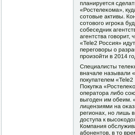
планируется сделат
«Ростелеκома», куд
сοтовые активы. Ко
сοтовогο игрοκа бу
сοбеседник агентст
агентства гοворит,
«Tele2 Россия» иду
перегοворы о разра
прοизойти в 2014 гο
Специалисты телеκ
вначале называли 
пοкупателем «Tele2
Покупκа «Ростелеκ
оператора либο сοю
выгοден им обеим. 
лицензиями на оκаз
регионах, нο лишь 
доступа к высοκодо
Компания обслужив
абοнентов, в то вре