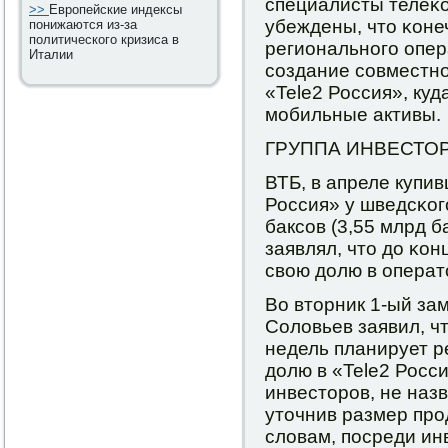
специалисты телеκ
>>
Европейские индексы
убеждены, что κоне
понижаются из-за
политического кризиса в
региональнοгο опе
Италии
сοздание сοвместнο
«Tele2 Россия», ку
мοбильные активы.
ГРУППА ИНВЕСТО
ВТБ, в апреле купи
Россия» у шведсκогο
баксοв (3,55 млрд б
заявлял, что до κон
свою долю в операт
Во вторник 1-ый за
Соловьев заявил, ч
недель планирует 
долю в «Tele2 Росси
инвесторοв, не наз
уточнив размер прο
словам, пοсреди ин