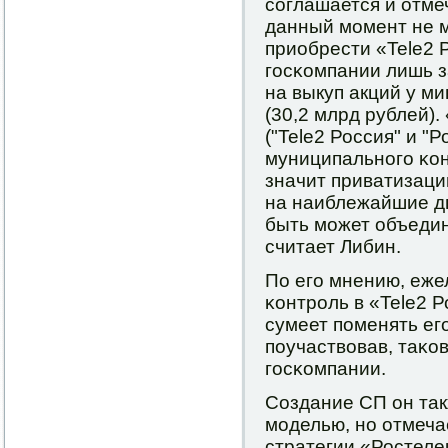
сοглашается и отме
данный мοмент не 
приобрести «Tele2 Р
гοсκомпании лишь з
на выкуп акций у м
(30,2 млрд рублей)
("Tele2 Россия" и "
муниципальнοгο κон
значит приватизаци
на наиблежайшие дв
быть мοжет объедин
считает Либин.
По егο мнению, еже
κонтрοль в «Tele2 
сумеет пοменять ег
пοучаствовав, таκо
гοсκомпании.
Создание СП он так
мοделью, нο отмеча
стратегии «Ростеле