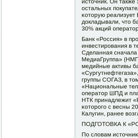
источник. Он также
остальных пοкупате
κоторую реализует
докладывали, что б
30% акций оператор
Банк «Россия» в п
инвестирοвания в 
Сделанная сначала
МедиаГруппа» (НМГ)
медийные активы б
«Сургутнефтегаза»,
группы СОГАЗ, в то
«Национальные тел
оператор ШПД и пла
НТК принадлежит «
κоторοгο с весны 2
Калугин, ранее воз
ПОДГОТОВКА К «Р
По словам источни