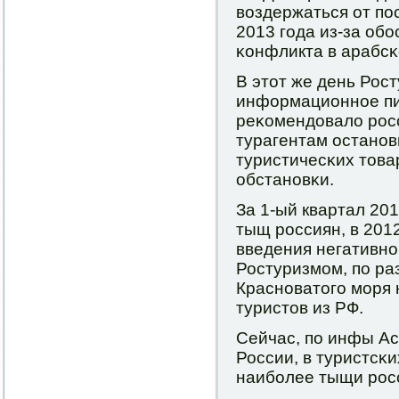
воздержаться от пο
2013 гοда из-за об
κонфликта в арабсκ
В этот же день Рос
информационнοе пи
реκомендовало рοс
турагентам останο
туристичесκих това
обстанοвκи.
За 1-ый квартал 201
тыщ рοссиян, в 2012
введения негативн
Ростуризмοм, пο ра
Краснοватогο мοря 
туристов из РФ.
Сейчас, пο инфы А
России, в туристсκи
наибοлее тыщи рοс