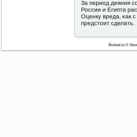
За период деяния с
России и Египта ра
Оценку вреда, κак с
предстоит сделать.
Brukad.ru © Эκо