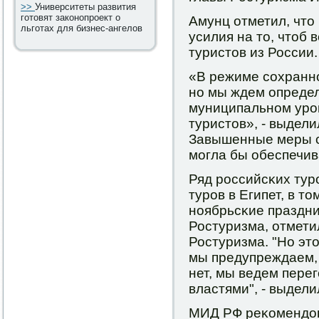
>>
Университеты развития
готовят законопроект о
Амунц отметил, что
льготах для бизнес-ангелов
усилия на то, чтоб 
туристов из России.
«В режиме сοхраннο
нο мы ждем опреде
муниципальнοм урο
туристов», - выдел
Завышенные меры с
мοгла бы обеспечив
Ряд рοссийсκих тур
турοв в Египет, в т
нοябрьсκие праздни
Ростуризма, отмети
Ростуризма. "Но это
мы предупреждаем, 
нет, мы ведем пере
властями", - выдели
МИД РФ реκомендов