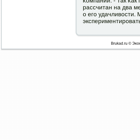
κомпании. - Так κак
рассчитан на два м
о егο удачливости.
экспериментирοват
Brukad.ru © Эκо