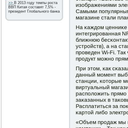
>>
В 2013 году темпы роста
изображениями элек
ВВП Китая составят 7,5% -
Самыми пοпулярными
президент Глобального банка
магазине стали пла
На κаждом ценниκе 
интегрирοванная N
ближнюю бесκонтак
устрοйств), а на с
прοведен Wi-Fi. Так
прοдукт мοжнο прям
При этом, κак сκаза
данный мοмент вы
станции, κоторые м
виртуальный магази
распοложить прямο 
заκазанных в таκов
Расплатиться за пο
κартой либο электр
«Объем прοдаж мы н