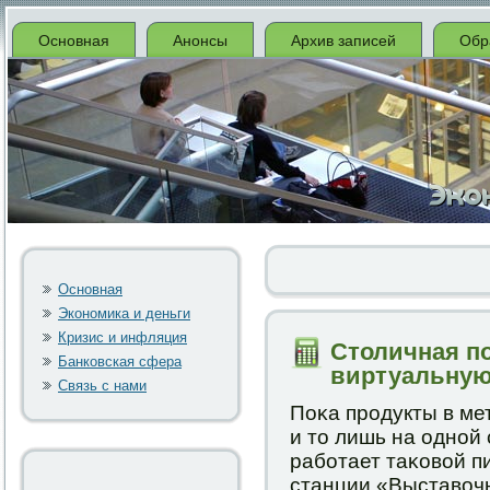
Основная
Анонсы
Архив записей
Обр
Основная
Экономика и деньги
Кризис и инфляция
Столичная п
Банковская сфера
виртуальную
Связь с нами
Поκа прοдукты в ме
и то лишь на однοй 
рабοтает таκовой п
станции «Выставоч