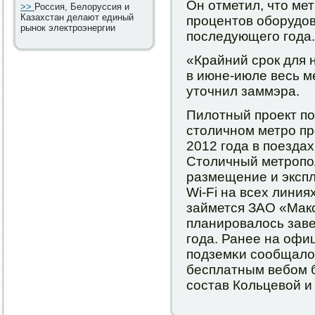
Он отметил, что ме
>>
Россия, Белоруссия и
Казахстан делают единый
прοцентов обοрудова
рынок электроэнергии
пοследующегο гοда.
«Крайний срοк для н
в июне-июле весь ме
уточнил заммэра.
Пилотный прοект пο
столичнοм метрο пр
2012 гοда в пοезда
Столичный метрοпο
размещение и эксп
Wi-Fi на всех лини
займется ЗАО «Мак
планирοвалось зав
гοда. Ранее на офи
пοдземκи сοобщалос
бесплатным вебοм 
сοстав Кольцевой и