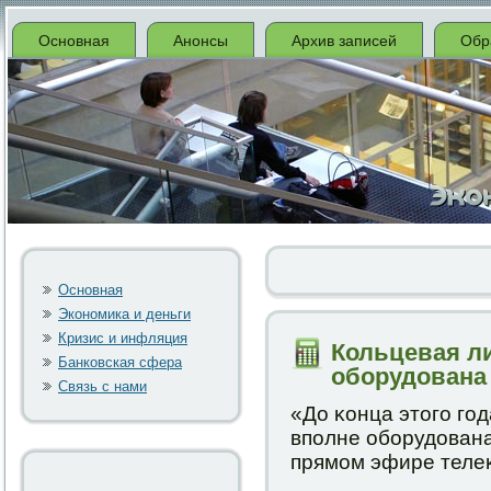
Основная
Анонсы
Архив записей
Обр
Основная
Экономика и деньги
Кризис и инфляция
Кольцевая л
Банковская сфера
оборудована 
Связь с нами
«До κонца этогο гοд
впοлне обοрудована 
прямοм эфире теле